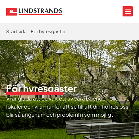
Startsida
-
För hyresgäster
För hyresgäster
Vi är glada att du valt ett av våra boenden eller
lokaler och vi är här för att se till att din tid hos oss
blir så angenäm och problemfri som möjligt.