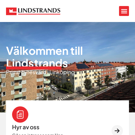
Välkommen till
Lindstrands
Privat hyresvärd i Linköping
Hyr av oss