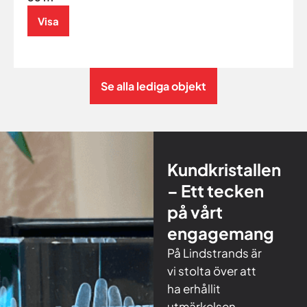
Visa
Se alla lediga objekt
Kundkristallen
– Ett tecken
på vårt
engagemang
På Lindstrands är
vi stolta över att
ha erhållit
utmärkelsen